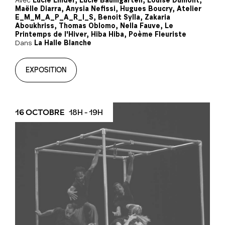
Avec
Lucie Linder, Lucie Baumgarten, Louise Dumont,
Maëlle Diarra, Anysia Nefissi, Hugues Boucry, Atelier
E_M_M_A_P_A_R_I_S, Benoit Sylla, Zakaria
Aboukhriss, Thomas Oblomo, Nella Fauve, Le
Printemps de l'Hiver, Hiba Hiba, Poème Fleuriste
Dans
La Halle Blanche
EXPOSITION
16 OCTOBRE
18H - 19H